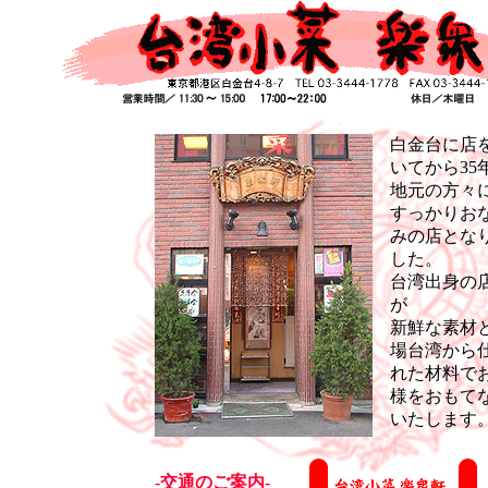
白金台に店
いてから35
地元の方々
すっかりお
みの店とな
した。
台湾出身の
が
新鮮な素材
場台湾から
れた材料で
様をおもて
いたします
-交通のご案内-